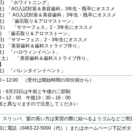
(日) 「ホワイトニング」
(土) 「AO入試対策＆美容歯科」3年生・既卒にオススメ
(土) 「 AO入試対策＆美容歯科」3年生・既卒にオススメ
日(土) 「歯石取り＆アロマストーン」
日(日） 「サマーフェス」2・3年生にオススメ
(金) 「歯石取り＆アロマストーン」
(日) 「サマーフェス」2・3年生にオススメ
(土) 「美容歯科＆歯科ストライプ作り」
(土) 「ハロウィンイベント」
日（土） 「美容歯科＆歯科ストライプ作り」
7年】
(土) 「バレンタインイベント」
:00～12:00 （受付は開始時間の30分前から）
日・8月23日は午前と午後の二部制
0～12：00 午後13：30～16：00
段と異なりますので注意してください
、スリッパ、髪の長い方は実習の際に結べるようゴムなどご用
前に電話（0463-22-5000（代））またはホームページ下記