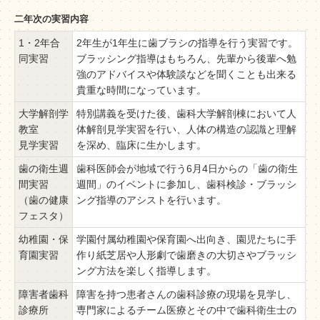
二年次の実習内容
1・2年合
2年生が1年生に歯ブラシの指導を行う実習です。
同実習
ブラッシング指導はもちろん、先輩から後輩へ勉
強のアドバイスや体験談などを聞くことも出来る
貴重な時間になっています。
大学解剖学
特別講義を受けた後、歯科大学解剖棟において人
教室
体解剖見学実習を行い、人体の構造の認識と理解
見学実習
を深め、臨床に生かします。
歯の衛生週
歯科医師会が地域で行う6月4日からの「歯の衛生
間実習
週間」のイベントに参加し、歯科検診・ブラッシ
（歯の健康
ング指導のアシストを行います。
フェスタ）
幼稚園・保
学園付属幼稚園や保育園へ出向き、園児たちに手
育園実習
作り紙芝居や人形劇で歯磨きの大切さやブラッシ
ング方法を楽しく指導します。
障害者歯科
障害を持つ患者さんの歯科診療の現場を見学し、
診療所
専門家によるチーム医療とその中で歯科衛生士の