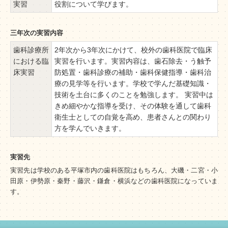
実習
役割について学びます。
三年次の実習内容
歯科診療所
2年次から3年次にかけて、校外の歯科医院で臨床
における臨
実習を行います。実習内容は、歯石除去・う触予
床実習
防処置・歯科診療の補助・歯科保健指導・歯科治
療の見学等を行います。学校で学んだ基礎知識・
技術を土台に多くのことを勉強します。 実習中は
きめ細やかな指導を受け、その体験を通して歯科
衛生士としての自覚を高め、患者さんとの関わり
方を学んでいきます。
実習先
実習先は学校のある平塚市内の歯科医院はもちろん、大磯・二宮・小
田原・伊勢原・秦野・藤沢・鎌倉・横浜などの歯科医院になっていま
す。