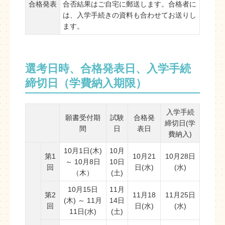
合格発表
合否結果はご自宅に郵送します。合格者に
は、入学手続きの資料も合わせてお送りし
ます。
選考日時、合格発表日、入学手続
締切日（学費納入期限）
入学手続
願書受付期
試験
合格発
締切日(学
間
日
表日
費納入)
10月1日(木)
10月
第1
10月21
10月28日
～ 10月8日
10日
回
日(水)
(水)
（木）
(土)
10月15日
11月
第2
11月18
11月25日
(木) ～ 11月
14日
回
日(水)
(水)
11日(水)
(土)