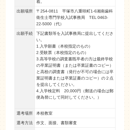
着。
出願場所
〒254-0811 平塚市八重咲町1-6湘南歯科
衛生士専門学校入試事務局 TEL 0463-
22-5000（代）
出願手続
下記書類等を入試事務局に提出してくださ
い。
1.入学願書（本校指定のもの）
2.受験票（本校指定のもの）
3.高等学校の調査書既卒者の方は最終学校
の卒業証明書（または卒業証書のコピー）
と高校の調査書（発行が不可の場合には卒
業証明書または卒業証書のコピー）の２点
を提出してください。
4.入学検定料 20,000円（郵送の場合は郵
便為替にして同封してください。）
選考場所
本校教室
選考方法
作文、面接、書類審査