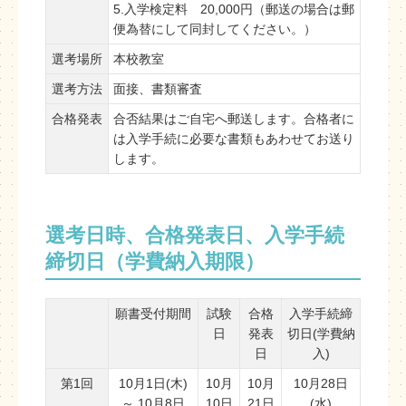
5.入学検定料 20,000円（郵送の場合は郵
便為替にして同封してください。）
選考場所
本校教室
選考方法
面接、書類審査
合格発表
合否結果はご自宅へ郵送します。合格者に
は入学手続に必要な書類もあわせてお送り
します。
選考日時、合格発表日、入学手続
締切日（学費納入期限）
願書受付期間
試験
合格
入学手続締
日
発表
切日(学費納
日
入)
第1回
10月1日(木)
10月
10月
10月28日
～ 10月8日
10日
21日
(水)